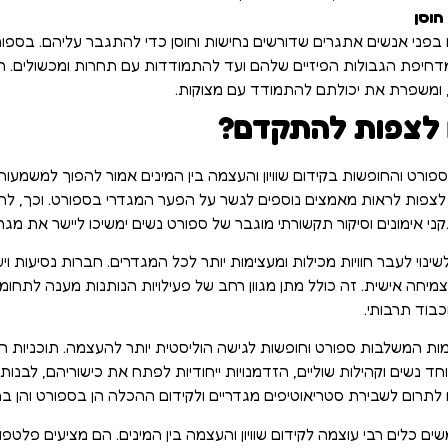
חוסן
 בפני אנשים אתגרים שדורשים נחישות וחוסן כדי להתגבר עליהם. בספו
מדחיפת הגבולות הפיזיים שלהם ועד להתמודדות עם תחרות ומכשולים. ה
 ומשפרת את יכולתם להתמודד עם מצוקות.
ם לצפות להתקדם?
רט והחופשות בקידום שוויון והעצמה בין המינים אמור להפוך למשמעותי
ים לצפות לראות מאמצים נוספים לגשר על הפער המגדרי בספורט. וכך, להב
ני אימונים וסיקור תקשורתי מוגבר של ספורט נשים ימשיכו ליישר את מ
נוי לעבר חוויות מכילות ומעצימות יותר לכל המגדרים. חברות נסיעות ויע
צמיחה אישית. זה כולל מתן מגוון רחב של פעילויות הנותנות מענה לתחומי ע
כבוד תרבותי.
וזמות המשלבות ספורט וחופשות לגישה הוליסטית יותר להעצמה. תוכניות ה
וחד נשים וקהילות שוליים, הזדמנויות ייחודיות לפתח את כישוריהם, לבנו
ם לתרום לשבירת סטריאוטיפים מגדריים ולקידום ההכלה הן בספורט והן ב
ם כלים רבי עוצמה לקידום שוויון והעצמה בין המינים. הם מציעים פלטפו