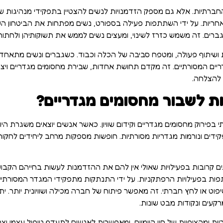
רתיות. אלא גם מספק הזדמנויות לנשים להצטיין בתפקידי מנהיגות שוני
חריות. על ידי השתתפות פעילה בספורט, נשים מפתחות את הביטחון הע
רים. זה משמש כזרז לשינוי, ומעצים נשים לממש את תשוקותיהן ולחתור לש
ת ושיתוף פעולה, ומטפח סביבה של הכלה וכבוד. כשגברים ונשים מתאחדי
ים המסורתיים. זה מקדם תחושת אחדות, שבירת מחסומים מגדריים ויציר
 להצלחה.
ת לשבור מחסומים מגדריים?
פירוק מחסומים מגדריים וקידום שוויון. כאשר אנשים יוצאים משגרת היומ
דים ונורמות מגדריות מסורתיות. חופשות מספקות מרחב ליחידים לחקור ח
 קרובות בפעילויות שאולי אין להם את ההזדמנות לעשות בחייהם הקבועי
ות בפעילויות הרפתקניות. על ידי התנתקות מתפקידי המגדר המסורתיי
פוט או לחץ חברתי. זה מאפשר פיתוח של חברה מכילה ושוויונית יותר. י
קעים ונקודות מבט שונות.
ומהציפיות של חיי היומיום, ומאפשרות לאנשים לתעדף טיפול עצמי וצמי