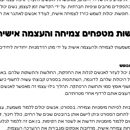
פקידים מרובים וציפיות חברתיות. על ידי הקדשת זמן לעצמן, נשים יכו
חופשות יכולות לשמש כזרז לצמיחה אישית, לעודד אנשים לאתגר את הנ
שות מטפחים צמיחה והעצמה אישית
מעותי לצמיחה ולהעצמה אישית על ידי מתן הזדמנויות ייחודיות ליחידים לג
נופש
 יכול לעזור לאנשים לגלות את החוזקות, החולשות והתשוקות שלהם. באמ
על היכולות שלהם. לדוגמה, השתתפות בספורט קבוצתי עשויה לחשוף כישורי
וף אומץ סמוי ותחושת הרפתקה. תהליך גילוי עצמי זה מאפשר לאנשים 
העצים אותם לרדוף אחרי מטרותיהם.
יות לפיתוח מיומנויות וצמיחה. בספורט, אנשים יכולים ללמוד משמעת, 
תחום הספורט וניתן ליישם אותן בהיבטים שונים של החיים, כולל חינוך, קר
ללמוד מיומנויות חדשות או לשפר את הקיימות. בין אם זה ללמוד לגלוש
ות צמיחה אישית, מרחיבות אופקים ומגבירות את ההערכה העצמית.