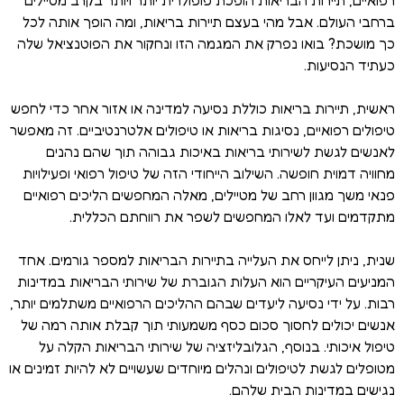
רפואיים, תיירות הבריאות הופכת פופולרית יותר ויותר בקרב מטיילים
ברחבי העולם. אבל מהי בעצם תיירות בריאות, ומה הופך אותה לכל
כך מושכת? בואו נפרק את המגמה הזו ונחקור את הפוטנציאל שלה
כעתיד הנסיעות.
ראשית, תיירות בריאות כוללת נסיעה למדינה או אזור אחר כדי לחפש
טיפולים רפואיים, נסיגות בריאות או טיפולים אלטרנטיביים. זה מאפשר
לאנשים לגשת לשירותי בריאות באיכות גבוהה תוך שהם נהנים
מחוויה דמוית חופשה. השילוב הייחודי הזה של טיפול רפואי ופעילויות
פנאי משך מגוון רחב של מטיילים, מאלה המחפשים הליכים רפואיים
מתקדמים ועד לאלו המחפשים לשפר את רווחתם הכללית.
שנית, ניתן לייחס את העלייה בתיירות הבריאות למספר גורמים. אחד
המניעים העיקריים הוא העלות הגוברת של שירותי הבריאות במדינות
רבות. על ידי נסיעה ליעדים שבהם ההליכים הרפואיים משתלמים יותר,
אנשים יכולים לחסוך סכום כסף משמעותי תוך קבלת אותה רמה של
טיפול איכותי. בנוסף, הגלובליזציה של שירותי הבריאות הקלה על
מטופלים לגשת לטיפולים ונהלים מיוחדים שעשויים לא להיות זמינים או
נגישים במדינות הבית שלהם.