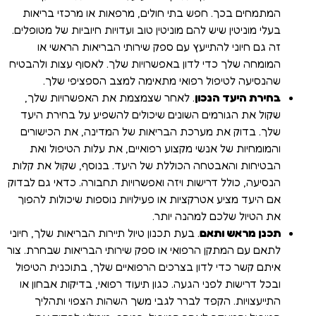
המתמחים בכך. חפש בתי חולים, מרפאות או מרכזי בריאות
בעלי מוניטין שיש להם מוניטין טוב ועדויות חיוביות של מטופלים.
זה גם חיוני להתייעץ עם ספק שירותי הבריאות הראשי או
המומחה שלך כדי לדון באפשרויות שלך. לאסוף עצות ולהבטיח
שהנסיעה לטיפול רפואי מתאימה למצב הספציפי שלך.
בחירת היעד הנכון
. לאחר שצמצמת את האפשרויות שלך,
שקול את הגורמים השונים שיכולים להשפיע על בחירת היעד
שלך. בדוק את מערכת הבריאות של המדינה, את הכישורים
והמומחיות של אנשי מקצוע רפואיים, את עלות הטיפול ואת
הבטיחות והאבטחה הכוללת של היעד. בנוסף, שקול את קלות
הנסיעה, כולל דרישות ויזה ואפשרויות תחבורה. כדאי גם לבדוק
אם היעד מציע אטרקציות או פעילויות נוספות שיכולות להפוך
את הטיול שלכם למהנה יותר.
תכנן מראש ותאם
. בעת תכנון טיול תיירות הבריאות שלך, חיוני
לתאם עם המתקן הרפואי או ספק שירותי הבריאות שבחרת. צור
איתם קשר כדי לדון בצרכים הרפואיים שלך, בתוכנית הטיפול
ובכל דרישות לפני הגעה. כגון תיעוד רפואי, בדיקות אבחון או
התייעצויות. הקפד לברר לגבי משך השהות הצפוי ותהליך