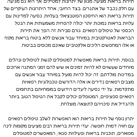
תיירות בריאות מציעה מגוון של יתרונות למטיילים. אך היא גם מגיעה
עם חלק נכבד של אתגרים. בצד החיובי, אחד היתרונות העיקריים של
תיירות בריאות הוא החיסכון הפוטנציאלי בעלויות. נסיעה למדינות עם
עלויות בריאות נמוכות יותר יכולה להפחית משמעותית את הנטל
הכספי של טיפולים רפואיים. גורם סבירות זה הפך את תיירות
הבריאות לאטרקטיבית במיוחד עבור אנשים ללא ביטוח בריאות מקיף
או אלו המחפשים הליכים אלקטיביים שאינם מכוסים בביטוח.
בנוסף, תיירות בריאות מאפשרת למטופלים לגשת לטיפולים ונהלים
מיוחדים שעשויים לא להיות זמינים או שיש להם זמני המתנה ארוכים
במדינות מולדתם. זה יכול להיות מועיל במיוחד עבור אנשים עם
מצבים רפואיים נדירים או אלה הדורשים טכנולוגיות רפואיות
מתקדמות. על ידי נסיעה ליעדים הידועים במומחיותם בתחומים
רפואיים ספציפיים, המטופלים יכולים לקבל את הטיפול הטוב ביותר
ולהגדיל את סיכוייהם לתוצאה מוצלחת.
יתרון נוסף של תיירות בריאות הוא האפשרות לשלב טיפולים רפואיים
עם חוויה דמוית חופשה. יעדי תיירות בריאות רבים מציעים מקומות לינה
מפוארים, תוכניות בריאות ופעילויות פנאי, המאפשרים למטופלים