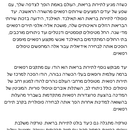
כשזה מגיע לתיירות בריאות, העולם באמת הופך לצדפה שלך, עם
שפע של יעדים המציעים שירותים רפואיים מהשורה הראשונה. יעד
פופולרי לתיירות בריאות הוא תאילנד. תאילנד, הידועה בזכות שירותי
הבריאות הזולים והאיכותיים שלה, מושכת אליה אלפי תיירים רפואיים
מדי שנה. החל מטיפולים קוסמטיים ודנטליים ועד ניתוחים מורכבים,
בתי החולים המתקדמים בתאילנד ואנשי מקצוע רפואיים מיומנים
הופכים אותה לבחירה אידיאלית עבור אלה המחפשים טיפולים
רפואיים.
יעד מבוקש נוסף לתיירות בריאות הוא הודו. עם מתקנים רפואיים
ברמה עולמית ורופאים בעלי הכשרה גבוהה, הודו הפכה למרכז של
תיירות רפואית. מטופלים מרחבי העולם נוהרים להודו למגוון רחב של
טיפולים. כולל ניתוחי לב, השתלות איברים וטיפולי פוריות. המוניטין של
המדינה בהצעת פרוצדורות רפואיות מתקדמות בשבריר מהעלות
בהשוואה למדינות אחרות הפך אותה לבחירה פופולרית בקרב תיירים
רפואיים.
טורקיה מתגלה גם כיעד בולט לתיירות בריאות. טורקיה משלבת
שירותי בריאות במחיר סביר עם חוויה תרבותית עשירה. ומציעה שילוב