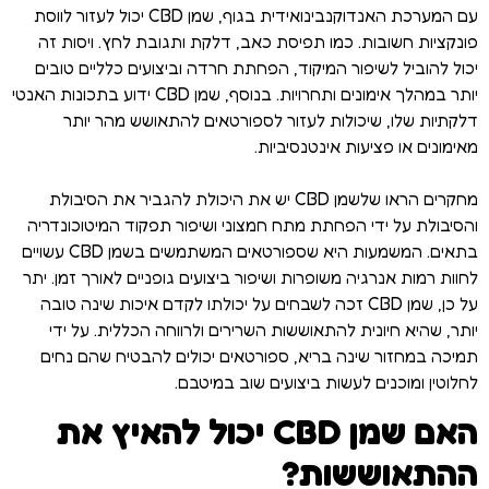
עם המערכת האנדוקנבינואידית בגוף, שמן CBD יכול לעזור לווסת
פונקציות חשובות. כמו תפיסת כאב, דלקת ותגובת לחץ. ויסות זה
יכול להוביל לשיפור המיקוד, הפחתת חרדה וביצועים כלליים טובים
יותר במהלך אימונים ותחרויות. בנוסף, שמן CBD ידוע בתכונות האנטי
דלקתיות שלו, שיכולות לעזור לספורטאים להתאושש מהר יותר
מאימונים או פציעות אינטנסיביות.
מחקרים הראו שלשמן CBD יש את היכולת להגביר את הסיבולת
והסיבולת על ידי הפחתת מתח חמצוני ושיפור תפקוד המיטוכונדריה
בתאים. המשמעות היא שספורטאים המשתמשים בשמן CBD עשויים
לחוות רמות אנרגיה משופרות ושיפור ביצועים גופניים לאורך זמן. יתר
על כן, שמן CBD זכה לשבחים על יכולתו לקדם איכות שינה טובה
יותר, שהיא חיונית להתאוששות השרירים ולרווחה הכללית. על ידי
תמיכה במחזור שינה בריא, ספורטאים יכולים להבטיח שהם נחים
לחלוטין ומוכנים לעשות ביצועים שוב במיטבם.
האם שמן CBD יכול להאיץ את
ההתאוששות?