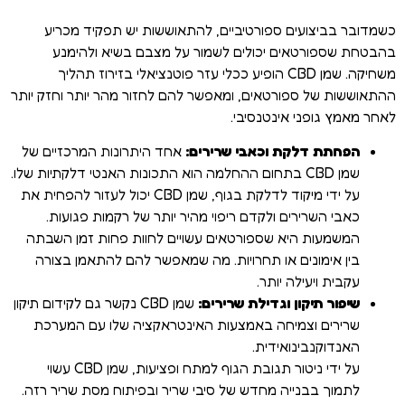
כשמדובר בביצועים ספורטיביים, להתאוששות יש תפקיד מכריע
בהבטחת שספורטאים יכולים לשמור על מצבם בשיא ולהימנע
משחיקה. שמן CBD הופיע ככלי עזר פוטנציאלי בזירוז תהליך
ההתאוששות של ספורטאים, ומאפשר להם לחזור מהר יותר וחזק יותר
לאחר מאמץ גופני אינטנסיבי.
הפחתת דלקת וכאבי שרירים:
אחד היתרונות המרכזיים של
שמן CBD בתחום ההחלמה הוא התכונות האנטי דלקתיות שלו.
על ידי מיקוד לדלקת בגוף, שמן CBD יכול לעזור להפחית את
כאבי השרירים ולקדם ריפוי מהיר יותר של רקמות פגועות.
המשמעות היא שספורטאים עשויים לחוות פחות זמן השבתה
בין אימונים או תחרויות. מה שמאפשר להם להתאמן בצורה
עקבית ויעילה יותר.
שיפור תיקון וגדילת שרירים:
שמן CBD נקשר גם לקידום תיקון
שרירים וצמיחה באמצעות האינטראקציה שלו עם המערכת
האנדוקנבינואידית.
על ידי ניטור תגובת הגוף למתח ופציעות, שמן CBD עשוי
לתמוך בבנייה מחדש של סיבי שריר ובפיתוח מסת שריר רזה.