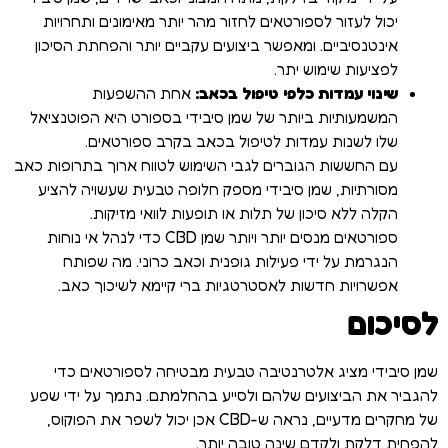
יכול לעזור לספורטאים לחזור מהר יותר מאימונים ותחרויות
אינטנסיביים. ומאפשר ביצועים עקביים יותר והפחתת הסיכון
לפציעות שימוש יתר.
שינוי עמדות כלפי טיפול בכאב:
אחת ההשפעות
המשמעותיות ביותר של שמן סיבידי בספורט היא הפוטנציאל
שלו לשנות עמדות לטיפול בכאב בקרב ספורטאים.
עם החששות הגוברים לגבי השימוש לטווח ארוך בתרופות כאב
מסורתיות, שמן סיבידי מספק חלופה טבעית שעשויה להציע
הקלה ללא סיכון של תלות או תופעות לוואי מזיקות.
ספורטאים מנסים יותר ויותר שמן CBD כדי לנהל אי נוחות
הנגרמת על ידי פעילות גופנית וכאב כרוני. מה שפותח
אפשרויות חדשות לאסטרטגיות ברי קיימא לשיכוך כאב.
לסיכום
שמן סיבידי מציג אלטרנטיבה טבעית מבטיחה לספורטאים כדי
להגביר את הביצועים שלהם ולסייע בהחלמתם. נתמך על ידי שפע
של מחקרים מדעיים, נראה ש-CBD אכן יכול לשפר את הפוקוס,
להפחית דלקת ולקדם שינה טובה יותר.