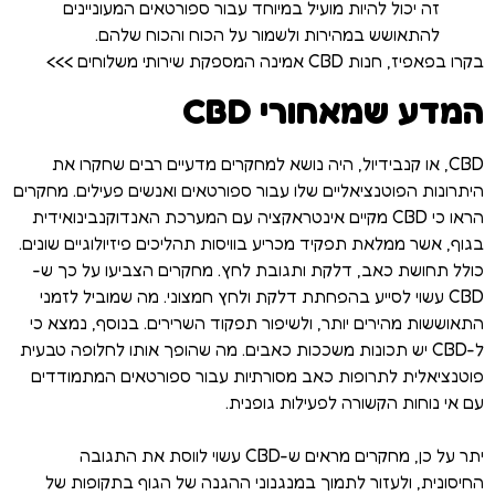
זה יכול להיות מועיל במיוחד עבור ספורטאים המעוניינים
להתאושש במהירות ולשמור על הכוח והכוח שלהם.
בקרו בפאפיז, חנות CBD אמינה המספקת שירותי משלוחים >>>
המדע שמאחורי CBD
CBD, או קנבידיול, היה נושא למחקרים מדעיים רבים שחקרו את
היתרונות הפוטנציאליים שלו עבור ספורטאים ואנשים פעילים. מחקרים
הראו כי CBD מקיים אינטראקציה עם המערכת האנדוקנבינואידית
בגוף, אשר ממלאת תפקיד מכריע בוויסות תהליכים פיזיולוגיים שונים.
כולל תחושת כאב, דלקת ותגובת לחץ. מחקרים הצביעו על כך ש-
CBD עשוי לסייע בהפחתת דלקת ולחץ חמצוני. מה שמוביל לזמני
התאוששות מהירים יותר, ולשיפור תפקוד השרירים. בנוסף, נמצא כי
ל-CBD יש תכונות משככות כאבים. מה שהופך אותו לחלופה טבעית
פוטנציאלית לתרופות כאב מסורתיות עבור ספורטאים המתמודדים
עם אי נוחות הקשורה לפעילות גופנית.
יתר על כן, מחקרים מראים ש-CBD עשוי לווסת את התגובה
החיסונית, ולעזור לתמוך במנגנוני ההגנה של הגוף בתקופות של