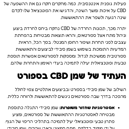
פעילות גופנית אינטנסיבית. כמה מחקרים חקרו גם את ההשפעה של
CBD על איכות ומשך השינה, והדגישו את הפוטנציאל שלו לקדם
שינה רגועה ולשפר את ההתאוששות.
יתרה מכך, תכונות החרדה של CBD נחקרו ביחס לחרדת ביצוע
וניהול מתח אצל ספורטאים, והראו תוצאות מבטיחות בהפחתת
עצבים לפני תחרות ושיפור החוסן המנטלי. בסך הכל, הראיות
המדעיות התומכות בשימוש בשמן סיבידי לביצועים והתאוששות
ספורטיבית ממשיכות לגדול. ומספקות לספורטאים אפשרות תוספת
טבעית ופוטנציאלית יעילה לתמיכה ביעדי האימון והתחרות שלהם.
העתיד של שמן CBD בספורט
השילוב של שמן סיבידי בספורט ובביצועים אתלטיים צפוי לחולל
מהפכה בדרך שבה ספורטאים ניגשים להתאוששות ולרווחה כללית.
אסטרטגיות שחזור משופרות:
שמן סיבידי התגלה כתוספת
מבטיחה לאסטרטגיות ההתאוששות של ספורטאים, ומציע
פתרון טבעי ופוטנציאלי יעיל לתמיכה בתהליכי הריפוי של הגוף.
על ידי מיקוד בדלקת, מתח חמצוני וכאבי שרירים, שמן סיבידי