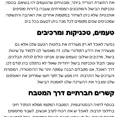
את התוצרת הטרייה ביותר, ומבטיחים שהטעמים יהיו בשיאם. בנוסף,
טכניקות הבישול והמתכונים המסורתיים שעברו בדורות מוסיפים
אותנטיות שלא ניתן לשחזר במקומות אחרים. את האהבה והתשוקה
שמכניסים שפים מקומיים לכל מנה ניתן לטעום בכל ביס.
טעמים, טכניקות ומרכיבים
נסיעה לאוכל לא רק מעוררת את בלוטות הטעם שלנו אלא גם
מעשירה את הידע הקולינרי שלנו. זה מאפשר לנו ללמוד על שיטות
בישול, מרכיבים ושילובי טעמים שונים. אנחנו יכולים לגלות תבלינים,
עשבי תיבול וטכניקות בישול ייחודיות שאולי לא נתקלנו בהן קודם לכן.
דרך האוכל, אנו מקבלים הבנה עמוקה יותר של ההיסטוריה, המסורות
והערכים של התרבות. זהו מסע של חקר חושי שמרחיב את האופקים
שלנו ומגביר את ההערכה שלנו לאמנות הבישול.
קשרים חברתיים דרך המטבח
בנוסף לחוויה הגסטרונומית, המטבח המקומי ממלא תפקיד חיוני
בחילופי תרבות. לאוכל יש את הכוח לקרב אנשים, לשבור מחסומים
ולטפח קשרים. על ידי אימוץ סצנת האוכל המקומית, נוכל לתקשר עם