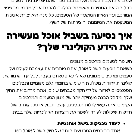
שמים את הלב והנשמה שלהם בכל מנה שהם יוצרים. ניתן לטעום
בכל ביס את המסירות והאומנות הנלווים להכנת אוכל מקומי. מהציפוי
המורכב ועד האיזון המוקפד של הטעמים, כל מנה היא יצירת אומנות
המשקפת את המיומנות והיצירתיות של השף.
איך נסיעה בשביל אוכל מעשירה
את הידע הקולינרי שלך?
חשיפה לטעמים ומרכיבים מגוונים
כשאתם נוסעים בשביל אוכל, אתם פותחים את עצמכם לעולם של
טעמים ומרכיבים מגוונים שאולי לא פגשתם בעבר. לכל יעד יש מורשת
קולינרית ייחודית משלו, תוך שימוש בחומרי גלם מקומיים ותבלינים
הספציפיים לאזור. על ידי חקר מטבחים שונים, אתה מרחיב את החיך
שלך ומקבל הבנה מעמיקה יותר של מגוון הטעמים והמרכיבים
הקיימים. אתה עשוי לגלות תבלינים, עשבי תיבול או טכניקות בישול
חדשות שיכולות לעורר ולשפר את היצירות הקולינריות שלך בבית.
לימוד טכניקות בישול אותנטיות
אחד ההיבטים המרגשים ביותר של טיול בשביל אוכל הוא