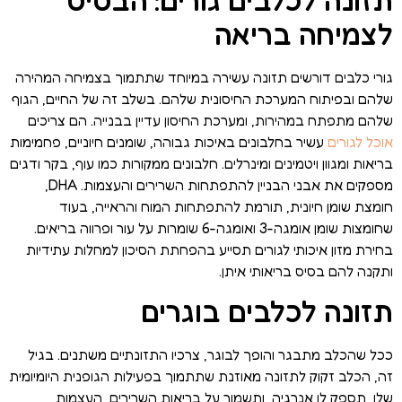
תזונה לכלבים גורים: הבסיס
לצמיחה בריאה
גורי כלבים דורשים תזונה עשירה במיוחד שתתמוך בצמיחה המהירה
שלהם ובפיתוח המערכת החיסונית שלהם. בשלב זה של החיים, הגוף
שלהם מתפתח במהירות, ומערכת החיסון עדיין בבנייה. הם צריכים
אוכל לגורים
עשיר בחלבונים באיכות גבוהה, שומנים חיוניים, פחמימות
בריאות ומגוון ויטמינים ומינרלים. חלבונים ממקורות כמו עוף, בקר ודגים
מספקים את אבני הבניין להתפתחות השרירים והעצמות. DHA,
חומצת שומן חיונית, תורמת להתפתחות המוח והראייה, בעוד
שחומצות שומן אומגה-3 ואומגה-6 שומרות על עור ופרווה בריאים.
בחירת מזון איכותי לגורים תסייע בהפחתת הסיכון למחלות עתידיות
ותקנה להם בסיס בריאותי איתן.
תזונה לכלבים בוגרים
ככל שהכלב מתבגר והופך לבוגר, צרכיו התזונתיים משתנים. בגיל
זה, הכלב זקוק לתזונה מאוזנת שתתמוך בפעילות הגופנית היומיומית
שלו, תספק לו אנרגיה, ותשמור על בריאות השרירים, העצמות