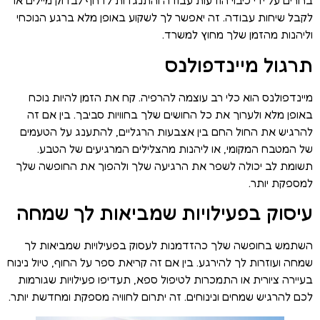
ברורים על ידי כיבוי הודעות עבודה והתנגדות לדחף לבדוק מיילים או
לקבל שיחות עבודה. זה יאפשר לך לשקוע באופן מלא ברגע הנוכחי
וליהנות מהזמן שלך מחוץ למשרד.
תרגול מיינדפולנס
מיינדפולנס הוא כלי רב עוצמה להרפיה. קח את הזמן להיות נוכח
באופן מלא ולערוך את כל החושים שלך בחוויות סביבך. בין אם זה
להרגיש את החול החם בין אצבעות הרגליים, להתענג על הטעמים
של המטבח המקומי, או ליהנות מהצלילים המרגיעים של הטבע.
תשומת לב יכולה לשפר את הרגיעה שלך ולהפוך את החופשה שלך
למספקת יותר.
עיסוק בפעילויות שמביאות לך שמחה
השתמש בחופשה שלך כהזדמנות לעסוק בפעילויות שמביאות לך
שמחה ועוזרות לך להירגע. בין אם זה קריאת ספר על החוף, טיול נינוח
בעיירה ציורית או התמכרות לטיפול ספא, תעדיפו פעילויות שגורמות
לכם להרגיש שמחים ונינוחים. זה יתרום לחוויה מספקת ומחדשת יותר.