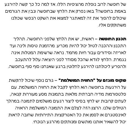
של חופשה לרוב נופלת מהציפיות הללו. אז למה כל כך קשה להירגע
באמת בחופשה? בואו נפרק את הלחץ שבחופשה ונבין את הגורמים
שיכולים להפוך את זה למאתגר למצוא את השקט הנפשי שכולנו
משתוקקים אליו.
תכנון החופשה
– ראשית, יש את הלחץ שלפני החופשה. תהליך
התכנון וההכנה לטיול יכול להיות מכריע. מהזמנת טיסות ולינה ועד
לאריזה וסידורים עבור חיות מחמד. נראה שרשימת המטלות אינה
נגמרת. הלחץ לוודא שהכל מסודר לפני היציאה עלול להתעכב
ולהפריע ליכולתנו להירגע לחלוטין ברגע שאנחנו סוף סוף בחופשה.
פוקוס מוגזם על "החוויה המושלמת"
– גורם נוסף שיכול להקשות
על הירגעות בחופשה הוא הלחץ לקבל את החוויה המושלמת. עם
פלטפורמות מדיה חברתית מלאות בתמונות מסע מעוררות קנאה,
לעתים קרובות יש לחץ בסיסי ליצור רגעים מושלמים לתמונה במהלך
הטיולים שלנו. הרצון הזה לצלם את התמונה המושלמת הראויה
לאינסטגרם או לסמן את כל האטרקציות התיירותיות שחובה לראות
יכול להשאיר אותנו מותשים ומנותקים מהרגע הנוכחי.