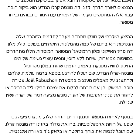
תישבו בפאר של ארכיטקטורת הבל אפוק ובבוטיקים המעצבים
הנוצצים לאורך הדרך. קזינו דה מונטה קרלו הנודע הוא ביקור חובה
עבור אלה המחפשים טעימה של הימורים עם הימורים גבוהים ובידור
מפואר.
ההיצע היוקרתי של מונקו מתרחב מעבר לתדמית הזוהרת שלה.
הנסיכות היא ביתם של כמה מהמלונות היוקרתיים בעולם, כולל מלון
דה פריז האייקוני ומלון הרמיטאז' המפואר. המוסדות הללו מתהדרים
בסוויטות מפוארות, שירות ללא דופי, ונופים עוצרי נשימה של הים
התיכון. לחוויה מפנקת באמת, הזמינו שהות במלון מטרופול
מונטה-קרלו הנודע. שם תוכלו להירגע בספא ברמה עולמית שלהם
ולהתענג על מאכלים מענגים במסעדת Joël Robuchon עטורת
כוכבי המישלן. בין אם תבחרו לבלות את ימיכם בבילוי ליד הבריכה או
לחקור את פניני התרבות של העיר, מונקו מציעה רמה של יוקרה שאין
שני לה.
בנוסף לאירוח המפואר וסגנון החיים הזוהר שלה, מונקו מציעה גם
שפע של חוויות אקסקלוסיביות. בחן את מזלך בקזינו דה מונטה קרלו.
שם תוכל לנסות את כוחך ברולטה או בלאק ג'ק באווירה אלגנטית.