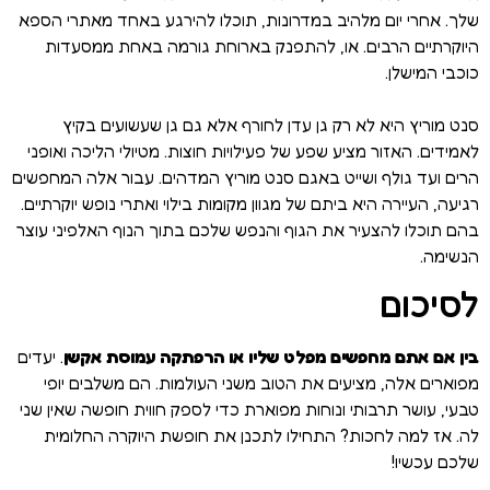
שלך. אחרי יום מלהיב במדרונות, תוכלו להירגע באחד מאתרי הספא
היוקרתיים הרבים. או, להתפנק בארוחת גורמה באחת ממסעדות
כוכבי המישלן.
סנט מוריץ היא לא רק גן עדן לחורף אלא גם גן שעשועים בקיץ
לאמידים. האזור מציע שפע של פעילויות חוצות. מטיולי הליכה ואופני
הרים ועד גולף ושייט באגם סנט מוריץ המדהים. עבור אלה המחפשים
רגיעה, העיירה היא ביתם של מגוון מקומות בילוי ואתרי נופש יוקרתיים.
בהם תוכלו להצעיר את הגוף והנפש שלכם בתוך הנוף האלפיני עוצר
הנשימה.
לסיכום
בין אם אתם מחפשים מפלט שליו או הרפתקה עמוסת אקשן
. יעדים
מפוארים אלה, מציעים את הטוב משני העולמות. הם משלבים יופי
טבעי, עושר תרבותי ונוחות מפוארת כדי לספק חווית חופשה שאין שני
לה. אז למה לחכות? התחילו לתכנן את חופשת היוקרה החלומית
שלכם עכשיו!