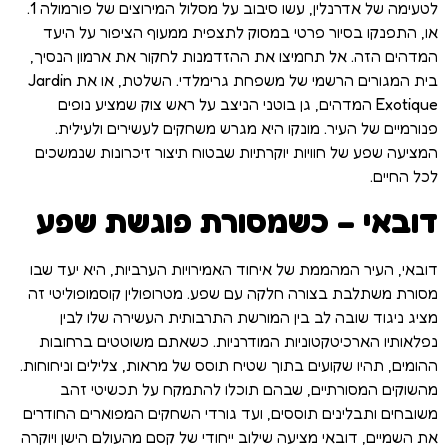
לטעימה של אדרנלין, עשו סיבוב על מסלול המירוצים של פורמולה 1.
או, התפנקו בסיור פרטי במסוק לתצפית ממעוף הציפור על היעד
המדהים הזה. אל תחמיצו את ההזדמנות לחקור את ארמון הנסיך,
בית המגורים הרשמי של משפחת גרימלדי. השלטת, או את Jardin
Exotique המדהים, גן בוטני הניצב על ראש צוק שמציע נופים
פנורמיים של העיר. מונקו היא מגרש משחקים לעשירים ולעילית.
המציעה שפע של חוויות יוקרתיות שבטוח תיצור זיכרונות שנמשכים
לכל החיים.
דובאי – כשמסורת פוגשת שפע
דובאי, העיר המהממת של איחוד האמירויות הערביות, היא יעד שבו
מסורת משתלבת בצורה חלקה עם שפע. מטרופולין קוסמופוליטי זה
מציג ניגוד שובה לב בין המורשת התרבותית העשירה שלו לבין
נפלאותיו הארכיטקטוניות המודרניות. כשאתם משוטטים ברחובות
ההומים, תהיו שקועים בתוך שטיח תוסס של מראות, צלילים וניחוחות.
מהשוקים המסורתיים, שבהם תוכלו להתמקח על תכשיטי זהב
משובחים ותבלינים תוססים, ועד גורדי השחקים המפוארים החודרים
את השמיים, דובאי מציעה שילוב ייחודי של קסם מהעולם הישן ויוקרה