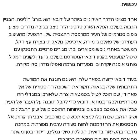
עכשווית.
אחד מציוני הדרך האיקוניים ביותר של דובאי הוא בורג' ח'ליפה, הבניין
הגבוה בעולם. הפלא הארכיטקטוני הזה ניצב בגובה מדהים ומציע
נופים פנורמיים של העיר ממרפסת התצפית שלו. התפעלו מהעיצוב
העתידני של פאלם ג'ומיירה, ארכיפלג מלאכותי בצורת עץ דקל,
המעוטר באתרי נופש מפוארים ובתי מגורים פרטיים. התפנקו עם
טיפול קמעונאי בקניון דובאי המפורסם בעולם. גן עדן לקונים המכיל
מותגי אופנה יוקרתיים, מסעדות גורמה ואפילו מדרון סקי מקורה.
בעוד דובאי ידועה בפאר שלה, היא גם חוגגת את המורשת
התרבותית שלה בגאווה. חקור את השכונה ההיסטורית של אל
פאחידי, שם תוכל לטייל בסמטאות צרות שלאורכן במגדלי רוח
מסורתיים ולבקר במוזיאון דובאי כדי לקבל תובנה על העבר של העיר.
טבלו את עצמכם בצבעים ובניחוחות התוססים של שוק התבלינים
ושוק הזהב. שם תוכלו למצוא תכשיטים מורכבים ואבני חן יקרות. אל
תפספסו את ההזדמנות לחוות סעודה ערבית מסורתית במחנה
מדברי בהשראה בדואית. הכוללת טיולי גמלים, ריקודי בטן ומשתה
מפוארת תחת השמים המוארים בכוכבים.