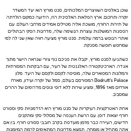
שוכן באלפים השוויצריים המלכותיים, סנט מוריץ הוא יעד המשדר
יוקרה ותחכום. ארץ הפלאות האלפינית הזו, הידועה כמקום הולדתה
של תיירות החורף, מושכת אליה מטיילים אמידים מרחבי העולם. עם
הפסגות המושלגות עוצרות הנשימה שלה, מדרונות הסקי הבתוליים
ואתרי הנופש ברמה עולמית. סנט מוריץ מציעה חוויה שאין שני לה למי
שמחפש חופשה מפנקת.
כשתגיעו לסנט מוריץ, יקבלו את פניכם נוף ציורי שנראה היישר מתוך
אגדה. הארכיטקטורה האלגנטית של העיר, עם הבקתות המסורתיות
והמלונות המפוארים שלה, מוסיפה לקסם ולקסם של היעד. מלון
Badrutt's Palace המפורסם בעולם, סמל של יוקרה ועידון, מארח
אורחים מאז 1896, ומציע שירות ללא דופי ונופים מדהימים של ההרים
שמסביב.
אחת האטרקציות העיקריות של סנט מוריץ היא הזדמנויות סקי וספורט
חורף יוצאות דופן. עם הרשת הענפה של מסלולי סקי ומתקנים
חדישים, העיירה כבר מזמן מועדפת בקרב חובבי ספורט חורף. בין אם
אתה מתחיל או מומחה, תמצא מדרונות המתאימים לרמת המיומנות