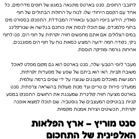
לחובבי החופים, סנט בארטס מתגאה במגוון של חופים מדהימים, כל
אחד עם הקסם הייחודי שלו. לנוח על החולות הבתוליים של חוף
סאליין, הידוע ביופיו הטבעי ובאווירה המבודדת. התפנקו בספורט מים
בחוף פלמנדס, שם תוכלו לנסות את כוחכם בגלישה או שנורקלינג
במים הצלולים. אם אתם מחפשים חוויה יוקרתית על חוף הים, פנו לחוף
ניקי, נקודה חמה ידועה המציע כסאות נוח על חוף הים מסוגננים,
ארוחות גורמה ומוזיקה תוססת.
מעבר ליופי הטבעי שלה, סנט בארטס הוא גם מקום מפלט לאוכל
משובח וקניות. האי הוא ביתם של שפע של מסעדות יוקרתיות,
המגישות מאכלים מענגים שנוצרו על ידי שפים ברמה עולמית.
ממעדני פירות ים טריים ועד מנות מעולות בהשראה צרפתית. סנט
בארטס מציעה חוויה קולינרית שמענגת את החושים. התפנקו במסע
קניות בבוטיקים המעצבים של גוסטביה. שם תוכלו למצוא אופנה
יוקרתית, תכשיטים ויצירות אמנות מקומיות.
סנט מוריץ – ארץ הפלאות
האלפינית של התחכום