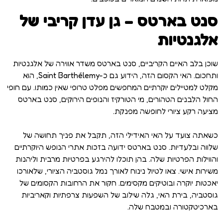
סנט בארטס – גן עדן קריבי של
אלגנטיות
שוכן בלב האיים הקריביים, סנט בארטס משדר אווירה של אלגנטיות
ותחכום. האי הקסום הזה, הידוע גם כ-Saint Barthélemy, הוא
מקלט למטיילים יוקרתיים המחפשים מפלט טרופי שאין כמותו. עם חופי
החול הלבנים הטהורים, מי הטורקיז והנופים הירוקים, סנט בארטס
מציעה רקע ציורי לחופשה מפנקת.
כשאתה צועד על האי האידילי הזה, תקבל את פניך תחושה של
שלווה ובלעדיות. סנט בארטס ידועה בזכות אתרי הנופש היוקרתיים
והווילות הפרטיות שלה. בהן תוכלו להירגע בפרטיות מרבית וליהנות
משירות אישי. צאו לטיול נינוח לאורך נמל גוסטביה הציורי, שלאורכו
יאכטות יוקרה ובוטיקים מקסימים. חקור את הרחובות הקסומים של
גוסטביה, בירת האי, גלה שילוב של השפעות צרפתיות וקאריביות
בארכיטקטורה ובמטבח שלה.