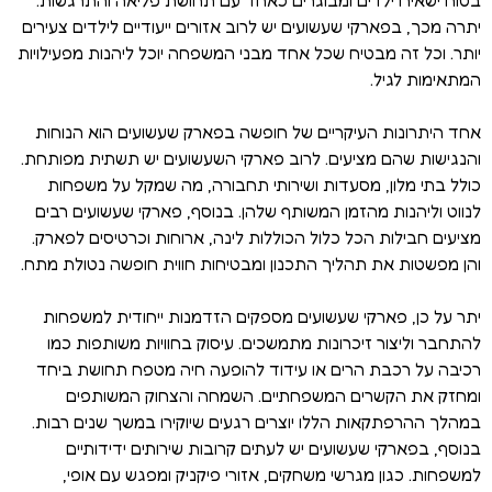
בטוח ישאירו ילדים ומבוגרים כאחד עם תחושת פליאה והתרגשות.
יתרה מכך, בפארקי שעשועים יש לרוב אזורים ייעודיים לילדים צעירים
יותר. וכל זה מבטיח שכל אחד מבני המשפחה יוכל ליהנות מפעילויות
המתאימות לגיל.
אחד היתרונות העיקריים של חופשה בפארק שעשועים הוא הנוחות
והנגישות שהם מציעים. לרוב פארקי השעשועים יש תשתית מפותחת.
כולל בתי מלון, מסעדות ושירותי תחבורה, מה שמקל על משפחות
לנווט וליהנות מהזמן המשותף שלהן. בנוסף, פארקי שעשועים רבים
מציעים חבילות הכל כלול הכוללות לינה, ארוחות וכרטיסים לפארק.
והן מפשטות את תהליך התכנון ומבטיחות חווית חופשה נטולת מתח.
יתר על כן, פארקי שעשועים מספקים הזדמנות ייחודית למשפחות
להתחבר וליצור זיכרונות מתמשכים. עיסוק בחוויות משותפות כמו
רכיבה על רכבת הרים או עידוד להופעה חיה מטפח תחושת ביחד
ומחזק את הקשרים המשפחתיים. השמחה והצחוק המשותפים
במהלך ההרפתקאות הללו יוצרים רגעים שיוקירו במשך שנים רבות.
בנוסף, בפארקי שעשועים יש לעתים קרובות שירותים ידידותיים
למשפחות. כגון מגרשי משחקים, אזורי פיקניק ומפגש עם אופי,