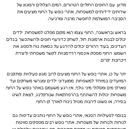
מדוע. עם החופים החוליים הטהורים, המים הצלולים והמגוון של
שירותים ידידותיים למשפחות, אתרי נופש על החוף מציעים את
הסביבה המושלמת לחופשה מהנה ומרגיעה.
בראש ובראשונה, החוף עצמו הוא מקום מפלט למשפחות. ילדים
יכולים לבנות ארמונות חול, לשחק כדורעף חופים ולהשתכשך בגלים
העדינים, בעוד ההורים יכולים להירגע על כסאות נוח ולספוג את
השמש. החוף מספק אינסוף הזדמנויות לקשר משפחתי וליצירת
זיכרונות יקרים.
יתר על כן, אתרי נופש על החוף מציעים לרוב מגוון פעילויות ומתקנים
המיועדים במיוחד למשפחות. ממועדוני ילדים ומגרשי משחקים ועד
פארקי מים ומסלולי מיני גולף, אין רגע משעמם באתר נופש על החוף.
משפחות יכולות להשתתף בהרפתקאות שנורקלינג, לצאת לשיט
בסירה, או פשוט ליהנות מטיול נינוח לאורך קו החוף.
בנוסף לפעילויות הפנאי, אתרי נופש על החוף נותנים עדיפות גם
לנוחות ולנוחות של משפחות. אתרי נופש רבים מספקים סוויטות
משפחתיות מרווחות או חדרים מחוברים, מה שמבטיח שלכולם יש