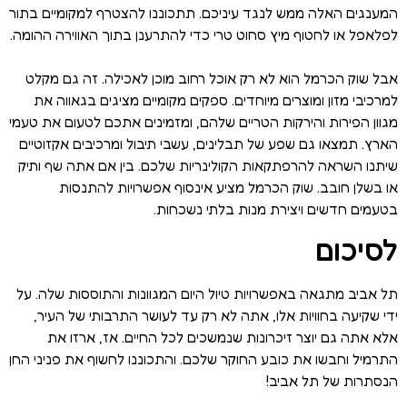
המענגים האלה ממש לנגד עיניכם. תתכוננו להצטרף למקומיים בתור
לפלאפל או לחטוף מיץ סחוט טרי כדי להתרענן בתוך האווירה ההומה.
אבל שוק הכרמל הוא לא רק אוכל רחוב מוכן לאכילה. זה גם מקלט
למרכיבי מזון ומוצרים מיוחדים. ספקים מקומיים מציגים בגאווה את
מגוון הפירות והירקות הטריים שלהם, ומזמינים אתכם לטעום את טעמי
הארץ. תמצאו גם שפע של תבלינים, עשבי תיבול ומרכיבים אקזוטיים
שיתנו השראה להרפתקאות הקולינריות שלכם. בין אם אתה שף ותיק
או בשלן חובב. שוק הכרמל מציע אינסוף אפשרויות להתנסות
בטעמים חדשים ויצירת מנות בלתי נשכחות.
לסיכום
תל אביב מתגאה באפשרויות טיול היום המגוונות והתוססות שלה. על
ידי שקיעה בחוויות אלו, אתה לא רק עד לעושר התרבותי של העיר,
אלא אתה גם יוצר זיכרונות שנמשכים לכל החיים. אז, ארזו את
התרמיל וחבשו את כובע החוקר שלכם. והתכוננו לחשוף את פניני החן
הנסתרות של תל אביב!