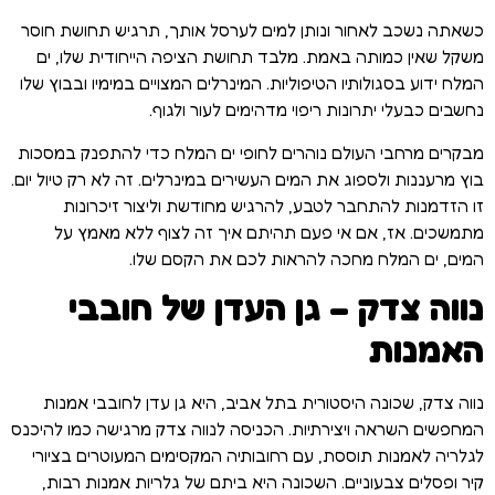
כשאתה נשכב לאחור ונותן למים לערסל אותך, תרגיש תחושת חוסר
משקל שאין כמותה באמת. מלבד תחושת הציפה הייחודית שלו, ים
המלח ידוע בסגולותיו הטיפוליות. המינרלים המצויים במימיו ובבוץ שלו
נחשבים כבעלי יתרונות ריפוי מדהימים לעור ולגוף.
מבקרים מרחבי העולם נוהרים לחופי ים המלח כדי להתפנק במסכות
בוץ מרעננות ולספוג את המים העשירים במינרלים. זה לא רק טיול יום.
זו הזדמנות להתחבר לטבע, להרגיש מחודשת וליצור זיכרונות
מתמשכים. אז, אם אי פעם תהיתם איך זה לצוף ללא מאמץ על
המים, ים המלח מחכה להראות לכם את הקסם שלו.
נווה צדק – גן העדן של חובבי
האמנות
נווה צדק, שכונה היסטורית בתל אביב, היא גן עדן לחובבי אמנות
המחפשים השראה ויצירתיות. הכניסה לנווה צדק מרגישה כמו להיכנס
לגלריה לאמנות תוססת, עם רחובותיה המקסימים המעוטרים בציורי
קיר ופסלים צבעוניים. השכונה היא ביתם של גלריות אמנות רבות,