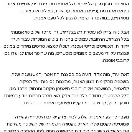
המציגות מגוון מגוון של יצירות של אמנים מקומיים ובינלאומיים כאחד.
בין אם אתם מתעניינים באמנות עכשווית, בצילום או בציורים
מסורתיים, בנווה צדק יש מה להציע לכל טעם אמנותי.
אבל נווה צדק לא עוסקת רק בגלריות, זהו מרכז של ביטוי אמנותי
בכל הצורות. הרחובות עמוסים בחנויות בוטיק המוכרות עבודות יד
ייחודיות, תכשיטים ופריטי אופנה. תוכלו למצוא פריטים מיוחדים במינם
שנוצרו על ידי מעצבים מקומיים מוכשרים, מה שהופך אותו לגן עדן גם
לחובבי אופנה.
זאת ועוד, נווה צדק ידועה גם בסצנת התיאטרון המשגשגת שלה.
בשכונה מתקיימות מגוון הצגות, מהצגות נסיוניות ועד הפקות
קלאסיות, המושכות אליהן חובבי תיאטרון מקרוב ומרחוק. מרכז סוזן
דלל ההיסטורי, ממוקם בלב נווה צדק. הוא מרכז תרבות נודע המארח
מופעי מחול, קונצרטים מוזיקליים ואירועים אמנותיים נוספים.
מעבר להיצע האמנותי שלה, לנווה צדק יש גם היסטוריה עשירה
שמוסיפה לקסם שלה. הארכיטקטורה השמורה של השכונה משקפת
את ראשיתה כשכונה היהודית הראשונה מחוץ ליפו. ההליכה ברחובות