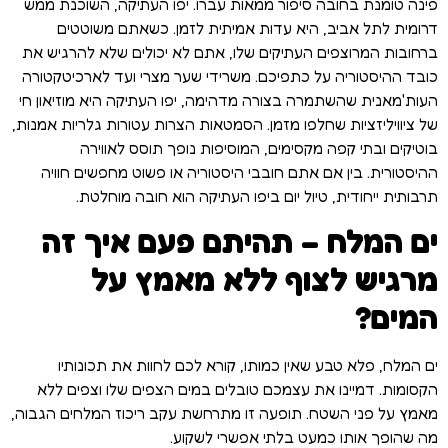
פינה טומנת בחובה סיפור ממאות עברו. יפו העתיקה, השוכנת ממש
דרומית לתל אביב, היא עדות אמיתית לזמן. כשאתם משוטטים
ברחובות המרוצפים העתיקים שלו, אתם לא יכולים שלא להרגיש את
כובד ההיסטוריה על כתפיכם. משרידי שער מצרי ועד לארכיטקטורה
העות'מאנית שהשתמרה בצורה מדהימה, יפו העתיקה היא מוזיאון חי
של ציוויליזציות שחלפו מזמן. הסמטאות הצרות עטורות גלריות אמנות,
בוטיקים ובתי קפה מקסימים, המוסיפות נופך תוסס לאווירה
ההיסטורית. בין אם אתם חובבי היסטוריה או פשוט מחפשים חוויה
תרבותית ייחודית, טיול יום ביפו העתיקה הוא חובה מוחלטת.
ים המלח – תהיתם פעם איך זה
מרגיש לצוף ללא מאמץ על
המים?
ים המלח, פלא טבע שאין כמותו, קורא לכם לחוות את תכונותיו
הקסומות. דמיינו את עצמכם טובלים במים הצפים שלו וצפים ללא
מאמץ על פני השטח. תופעה זו מתרחשת עקב ריכוז המלחים הגבוה,
מה שהופך אותו כמעט בלתי אפשרי לשקוע.