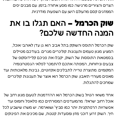
הצרים והציוריים מרגישה כמו מסע אחורה בזמן. עם מבנים יפים
הממזגים קסם מהעולם הישן עם השפעות מודרניות.
שוק הכרמל –
האם תגלו בו את
המנה החדשה שלכם?
שוק הכרמל התוסס והשוקק בתל אביב הוא גן עדן לאוהבי אוכל,
המציע מגוון טעמים ותענוגות קולינריים מגרים. בעודכם מטיילים
בסמטאות התוססות של השוק, יקבלו את פניכם קליידוסקופ של
צבעים וניחוחות, המפתה אתכם להתמכר לפלאי הגסטרונומיה
המקומיים. מתוצרת טרייה לתבלינים אקזוטיים, גבינות מלאכותיות ועד
מאפים מעוררי תיאבון. שוק הכרמל הוא אוצר של תענוגות קולינריים
שמחכים להתגלות.
אחד משיאי הטיול בשוק הכרמל הוא ההזדמנות לטעום מגוון רחב של
אוכל רחוב ישראלי. מהמועדפים המסורתיים כמו פלאפל וחומוס ועד
אפשרויות הרפתקניות יותר כמו סביץ' ושווארמה. יש משהו שישביע לכל
חיך. השוק זרוע דוכני מזון ומסעדות קטנות, שם מכינים את הפינוקים