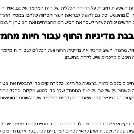
להיות השפעות חיוביות על הרווחה הכללית של חיית המחמד שלכם. אוויר הי
עבור בני אדם ובעלי חיים כאחד. ויטמין D מהשמש יכול גם להועיל לבריאות העור והפרווה שלהם
 חדשים יכולה לעזור לשפר את הכישורים החברתיים ואת הביטחון העצמי
נת מדיניות החוף עבור חיות מחמ
חיות מחמד, חשוב להכיר את מדיניות החוף ואת הכללים לגבי חיות מחמד.
 היבטים מרכזיים שיש לקחת בחשבון:
חייבים כלבים להיות ברצועה כל הזמן. כלל זה קיים כדי להבטיח את בטי
ולשמור על שליטה על חיית המחמד שלך כדי למנוע תקלות. בחלק מהחופים 
נות הספציפיות לפני שאתה נותן לחיית המחמד שלך לשוטט בחופשיות.
יקיון אחרי חברך הפרוותי. לרוב החופים הידידותיים לחיות מחמד יש כל
 פסולת ולפנות אותן כראוי לפחים המיועדים לכך. בכך אתם תורמים לניקי