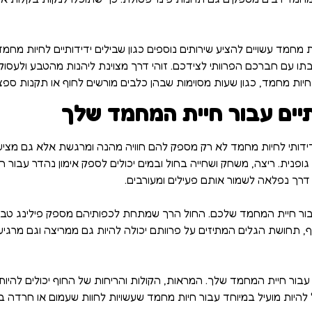
ת מחמד עשויים להציע שירותים נוספים כגון שבילים ידידותיים לחיות מחמד 
ו עם חברכם הפרוותי לצידכם. זוהי דרך מצוינת ליהנות מהטבע ולעסוק 
חיות מחמד, כגון שעות מסוימות שבהן כלבים מורשים לחוף או תקנות ספצי
יים עבור חיית המחמד שלך
ותי לחיות מחמד לא רק מספק להם חוויה מהנה ומרגשת אלא גם מציע י
 גופנית. ריצה, משחק ושחייה בחול ובמים יכולים לספק אימון נהדר עבור 
 דרך נפלאה לשמור אותם פעילים ומעורבים.
 עבור חיית המחמד שלכם. החול הרך שמתחת לכפותיהם מספק פילינג טבעי
סף, תחושת הגלים המתיזים על פרוותם יכולה להיות גם ממריצה וגם מר
בור חיית המחמד שלך. המראות, הקולות והריחות של החוף יכולים להיות מ
ל להיות מועיל במיוחד עבור חיות מחמד שעשויות לחוות שעמום או חרדה ב