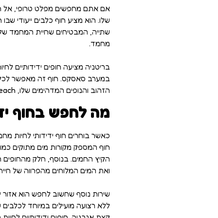
אם אתם מחפשים מפלט טרופי, אל תחפ
שלו. הוא מציע חוף כלבים ייעודי שב
שתייה, המבטיחים שחיית המחמד שלכם
מחמד.
במערב סאסקס. חוף זה מאפשר לכלבים
הזהוב והנופים המדהימים שלו, West Wittering Beach הוא המקום האידיאלי ליום של כיף בשמש עם חיית המחמד שלכם.
מה לחפש בחוף יד
כאשר בוחרים חוף ידידותי לחיות מח
חוף המספק מקורות מים מתוקים כמו 
הקיץ החמים. בנוסף, חלק מהחופים ה
ואת המים המלוחים מהפרווה של חיית
שירות נוסף שחשוב לחפש הוא אזור י
ללא רצועה מועילים במיוחד לכלבים ש
קצת אנרגיה. חופים ידידותיים לחיו