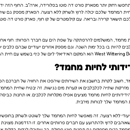
שו רחוק יותר מפארק פורט דה סוטו בפלורידה, ארה"ב. החוף הזה ידוע
ו חיית המחמד שלכם יכולה לרוץ ולשחק ללא רצועה. הפארק מספק גם שירו
 תישאר קרירה ובריאה. עם קילומטרים של קו חוף, פארק פורט דה סוטו ה
 להיות בו בכל ימות השנה. וגם מספק אזורים ייעודיים שבהם כלבים יכו
ידותי לחיות מחמד?
מד, חשוב לקחת בחשבון את השירותים שיהפכו את החוויה של חברכם הפר
מזרקות שתייה לכלבלבים או קערות מים נגישות. זה יבטיח שחיית המחמ
ידידותיים לחיות מחמד מציעים אפילו מקלחות לכלבים. או תחנות כביסה
 המחמד שלך לנוחות מירבית.
יעודי ללא רצועה. זה מאפשר לחיות המחמד שלך לשוטט ולשחק בחופשיות
אוהבים לרוץ ולהתרועע עם חברים פרוותיים אחרים. זו הזדמנות מצוינת
ת מחמד רבים מספקים גם תחנות פינוי פסולת. כך שתוכלו לנקות בקלות 