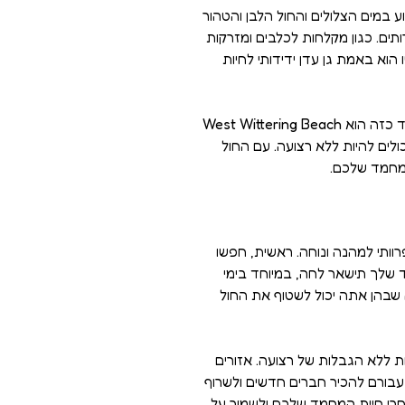
 במים הצלולים והחול הלבן והטהור
תים. כגון מקלחות לכלבים ומזרקות
וא באמת גן עדן ידידותי לחיות
בריטניה מציעה חופים ידידותיים לחיות מחמד, המושלמים להרפתקה על שפת הים עם חברך הפרוותי. חוף אחד כזה הוא West Wittering Beach
לים להיות ללא רצועה. עם החול
וותי למהנה ונוחה. ראשית, חפשו
ד שלך תישאר לחה, במיוחד בימי
 שבהן אתה יכול לשטוף את החול
 ללא הגבלות של רצועה. אזורים
 עבורם להכיר חברים חדשים ולשרוף
אחרי חיית המחמד שלכם ולשמור על