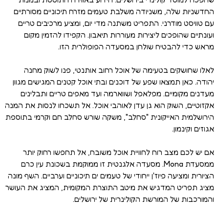
החדשניות שלה, משניודה משלבת טעמים מזרח תיכוניים מסורתיים
עם טוויסט מודרני. התפריט משתנה מדי יום, ומציע מרכיבים טריים
ועונתיים שהופכים ליצירות מעוררות תיאבון. הקפידו להזמין מקום
מראש כדי להבטיח שולחן במסעדה הפופולרית הזו.
לאלו שחושקים בטעימה של אוכל רחוב אותנטי, פנו לשוק מחנה
יהודה. כאן תמצאו שפע של דוכנים ובתי אוכל קטנים המגישים מגוון
מעדנים מקומיים. מפלאפל ושווארמה ועד מאפים טריים ותבלינים
אקזוטיים, השוק הוא גן עדן לאוהבי אוכל. אל תשכחו לנסות את המנה
הירושלמית האייקונית "סחלב", משקה שורש סחלב חם וקרמי בתוספת
אגוזים וקינמון.
אם יש לכם מצב רוח לחוויית אוכל משובח, אל תחפשו רחוק יותר
ממסעדת Mona. מסעדה אלגנטית זו ממוקמת בשכונת עין כרם
הציורית ומציעה פיוז'ן ייחודי של טעמים ים תיכוניים וערביים. השף מונה
מציג תפריט המדגיש את מיטב התוצרת המקומית, המציג את העושר
והמורכבות של המורשת הקולינרית של ירושלים.