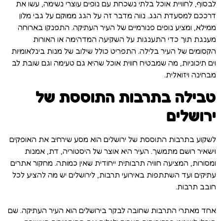
לבסוף, לחוויית אוכל בלתי נשכחת עם נופים עוצרי נשימה, עשו את
דרככם למסעדת הגג. נווה מדבר זה על הגג ממוקם על גבי מלון
ממילא, ומציע נופים פנורמיים של העיר העתיקה. התפנקו בארוחה
מענגת תוך כדי התענגות על השקיעה המדהימה או האורות
הקסומים של העיר בלילה. התפריט כולל שילוב של מנות בינלאומיות
וים תיכוניות, מה שמבטיח חווית אוכל שהיא גם טעימה וגם שובת לב
מבחינה ויזואלית.
טבילה בתרבות התוססת של
ירושלים
לשקוע בתרבות התוססת של ירושלים הוא מסע שירחיב את האופקים
וישאיר רושם מתמשך. העיר היא אוצר של היסטוריה, דת, אמנות
ומסורות, המציעה חוויה תרבותית ייחודית שאין כמותה. מחקור אתרים
עתיקים ועד השתתפות באירועי תרבות, לירושלים יש מה להציע לכל
חובב תרבות.
אחד מאתרי התרבות שחובה לבקר בירושלים הוא העיר העתיקה. שם