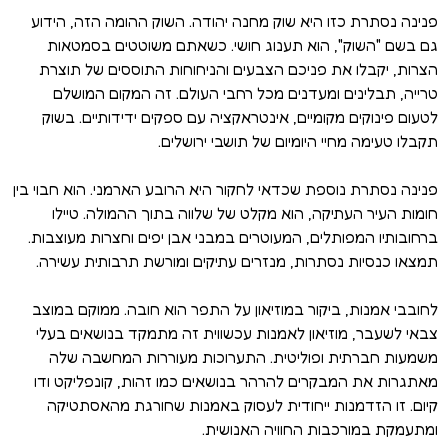
פנינה נסתרת כזו היא שוק מחנה יהודה. השוק ההומה הזה, הידוע
גם בשם "השוק", הוא תענוג חושי. כשאתם משוטטים בסמטאות
הצרות, יקבלו את פניכם הצבעים והניחוחות התוססים של תוצרת
טרייה, תבלינים ומעדנים מכל רחבי העולם. זה המקום המושלם
לטעום פינוקים מקומיים, אינטראקציה עם ספקים ידידותיים. בשוק
תקבלו טעימה מחיי היומיום של תושבי ירושלים.
פנינה נסתרת נוספת שכדאי לחקור היא הרובע הארמני. הוא חבוי בין
חומות העיר העתיקה, הוא מקלט של שלווה בתוך ההמולה. טיילו
ברחובותיו המפותלים, המעוטרים במבני אבן יפים וחצרות מעוצבות.
תמצאו כנסיות נסתרות, מנזרים עתיקים ומורשת תרבותית עשירה.
לחובבי אמנות, ביקור במוזיאון על התפר הוא חובה. ממוקם במוצב
צבאי לשעבר, מוזיאון לאמנות עכשווית זה מתמקד בנושאים בעלי
משמעות חברתית ופוליטית. התערוכות מעוררות המחשבה שלה
מאתגרות את המבקרים להרהר בנושאים כמו זהות, קונפליקט ודו
קיום. זו הזדמנות ייחודית לעסוק באמנות שחורגת מהאסתטיקה
ומתעמקת במורכבות החוויה האנושית.