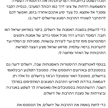
תוכלו לשוטט ברחובותיה הצרים ולגלות את ההיסטוריה העשירה
והמשמעות הדתית של ציוני דרך כמו הכותל המערבי, כנסיית הקבר
ומסגד אל-אקצא. כל צעד יסיע אתכם אחורה בזמן, ויאפשר לכם
להתחבר לשטיחי התרבות המגוון שירושלים ידועה בו.
כדי להעמיק בסצנת האמנות של ירושלים, ביקור במוזיאון ישראל הוא
חובה. המוסד הנודע הזה מכיל אוסף נרחב של אמנות וחפצים
המתפרשים מימי קדם ועד ליצירות עכשוויות. ממגילות ים המלח ועד
לתערוכות ברמה עולמית. מוזיאון ישראל מציע הצצה למורשת
התרבותית של האזור ומחוצה לו.
בנוסף לאטרקציות ההיסטוריות והאמנותיות שבה, ירושלים ידועה גם
בפסטיבלים ובאירועים התוססים שלה. פסטיבל הקולנוע הבינלאומי
בירושלים, פסטיבל האור ופסטיבל הג'אז בירושלים. כל אלה רק
דוגמאות בודדות לאירועי התרבות המגוונים המתקיימים במהלך
השנה. ההשתתפות בפסטיבלים אלו מאפשרת לך לשקוע באנרגיה
וביצירתיות של סצנת התרבות של ירושלים.
כדי לחוות באמת את התרבות של ירושלים, אל תפספסו את