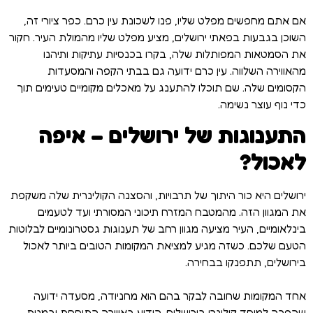
אם אתם מחפשים מפלט שליו, פנו לשכונת עין כרם. כפר ציורי זה,
השוכן בגבעות בפאתי ירושלים, מציע מפלט שליו מהמולת העיר. חקור
את הסמטאות המפותלות שלה, בקרו בכנסיות עתיקות ותיהנו
מהאווירה השלווה. עין כרם ידועה גם בבתי הקפה והמסעדות
הקסומים שלה. שם תוכלו להתענג על מאכלים מקומיים טעימים תוך
כדי נוף עוצר נשימה.
התענוגות של ירושלים – איפה
לאכול?
ירושלים היא כור היתוך של תרבויות, והסצנה הקולינרית שלה משקפת
את המגוון הזה. מהמטבח המזרח תיכוני המסורתי ועד לטעמים
בינלאומיים, העיר מציעה מגוון רחב של תענוגות גסטרונומיים לבלוטות
הטעם שלכם. כשזה מגיע למציאת המקומות הטובים ביותר לאכול
בירושלים, תתפנקו בבחירה.
אחד המקומות שחובה לבקר בהם הוא מחניודה, מסעדה ידועה
שהפכה למוסד קולינרי בירושלים. הידוע באווירה התוססת ובמנות