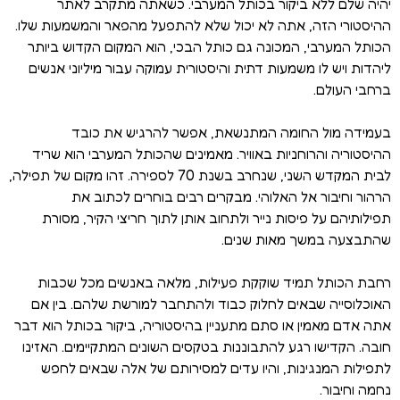
יהיה שלם ללא ביקור בכותל המערבי. כשאתה מתקרב לאתר
ההיסטורי הזה, אתה לא יכול שלא להתפעל מהפאר והמשמעות שלו.
הכותל המערבי, המכונה גם כותל הבכי, הוא המקום הקדוש ביותר
ליהדות ויש לו משמעות דתית והיסטורית עמוקה עבור מיליוני אנשים
ברחבי העולם.
בעמידה מול החומה המתנשאת, אפשר להרגיש את כובד
ההיסטוריה והרוחניות באוויר. מאמינים שהכותל המערבי הוא שריד
לבית המקדש השני, שנחרב בשנת 70 לספירה. זהו מקום של תפילה,
הרהור וחיבור אל האלוהי. מבקרים רבים בוחרים לכתוב את
תפילותיהם על פיסות נייר ולתחוב אותן לתוך חריצי הקיר, מסורת
שהתבצעה במשך מאות שנים.
רחבת הכותל תמיד שוקקת פעילות, מלאה באנשים מכל שכבות
האוכלוסייה שבאים לחלוק כבוד ולהתחבר למורשת שלהם. בין אם
אתה אדם מאמין או סתם מתעניין בהיסטוריה, ביקור בכותל הוא דבר
חובה. הקדישו רגע להתבוננות בטקסים השונים המתקיימים. האזינו
לתפילות המנגינות, והיו עדים למסירותם של אלה שבאים לחפש
נחמה וחיבור.