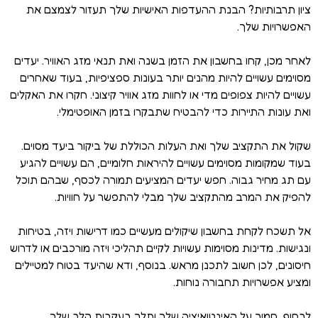
ציון תרבותיות? הבנת ההעדפות האישיות שלך תעזור לצמצם את
האפשרויות שלך.
לאחר מכן, קחו בחשבון את הזמן בשנה ואת תנאי מזג האוויר. יעדים
מסוימים עשויים להיות מהנים יותר בעונות ספציפיות, בעוד שאחרים
עשויים להיות צפופים מדי או לחוות מזג אוויר קיצוני. חקרו את האקלים
ואת עונות התיירות כדי להבטיח שתבקרו בזמן האופטימלי.
שקול את התקציב שלך ואת העלות הכוללת של ביקור ביעד מסוים.
בעוד שמקומות מסוימים עשויים להיראות חלומיים, הם עשויים להגיע
עם תג מחיר גבוה. חפש יעדים המציעים תמורה לכסף, שבהם תוכל
להפיק את המרב מהתקציב שלך מבלי להתפשר על חוויות.
אל תשכח לקחת בחשבון שיקולים מעשיים כמו דרישות ויזה, בטיחות
ונגישות. מדינות מסוימות עשויות לקיים תהליכי ויזה מורכבים או לדרוש
חיסונים, לכן חשוב לתכנן מראש. בנוסף, ודא שהיעד בטוח למטיילים
ומציע אפשרויות תחבורה נוחות.
לבסוף, סמוך על האינטואיציה שלך ותלך בעקבות הלב שלך.