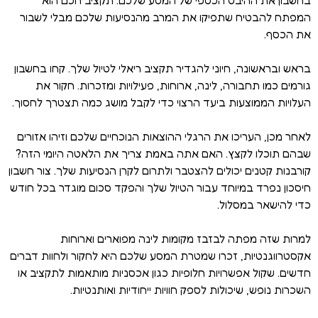
בחשבון את ההיבט הכספי של המסע שלכם. תקציב חכם הוא
המפתח להבטיח שתפיקו את המרב מהנסיעות שלכם מבלי לשבור
את הכסף.
בראש ובראשונה, חיוני להגדיר תקציב ריאלי לטיול שלך. קחו בחשבון
גורמים כמו תחבורה, לינה, ארוחות, פעילויות ומזכרות. חקור את
העלויות הממוצעות ביעד הרצוי כדי לקבל מושג כמה תצטרך לחסוך.
לאחר מכן, העריכו את הרגלי ההוצאות הנוכחיים שלכם וזיהו אזורים
שבהם תוכלו לקצץ. האם אתה באמת צריך את הלאטה היומי הזה?
קורבנות קטנים יכולים להצטבר ולתרום לקרן הנסיעות שלך. צור חשבון
חיסכון נפרד במיוחד עבור הטיול שלך והפקד סכום מוגדר בכל חודש
כדי להישאר במסלול.
למרות שזה מפתה לבזבז מקומות לינה מפוארים וארוחות
אקסטרווגנטיות, זכרו שמטרת המסע שלכם היא לחקור ולחוות דברים
חדשים. שקול אפשרויות חלופיות כגון אכסניות מותאמות לתקציב או
השכרות נופש, שיכולות לספק חוויות ייחודיות ואותנטיות.