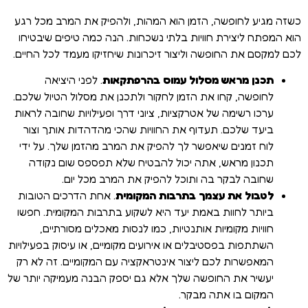
כשזה מגיע לחופשה, הזמן הוא המהות, ולהפיק את המרב מכל רגע
הוא המפתח ליצירת חוויות בלתי נשכחות. הנה כמה טיפים שיבטיחו
לכם למקסם את החופשה וליצור זיכרונות שיחזיקו מעמד לכל החיים.
תכנן מראש מסלול עמוס בהרפתקאות
. לפני היציאה
לחופשה, קחו את הזמן לחקור ולתכנן את מסלול הטיול שלכם.
ערכו רשימה של אטרקציות, ציוני דרך ופעילויות שחובה לראות
ביעד שלכם. תעדוף את החוויות שהכי מהדהדות אותך וצור
לוח זמנים שיאפשר לך להפיק את המרב מהזמן שלך. על ידי
תכנון מראש, אתה יכול להבטיח שלא תפספס שום נקודה
שחובה לבקר בה ותוכל להפיק את המרב מכל יום.
לטבול את עצמך בתרבות המקומית
. אחת הדרכים הטובות
ביותר לחוות באמת יעד היא לשקוע בתרבות המקומית. חפשו
חוויות מקומיות אותנטיות, כמו לנסות מאכלים מסורתיים,
השתתפות בפסטיבלים או אירועים מקומיים, או עיסוק בפעילויות
המאפשרות לכם ליצור אינטראקציה עם המקומיים. זה לא רק
יעשיר את החופשה שלך אלא גם יספק הבנה מעמיקה יותר של
המקום בו אתה מבקר.