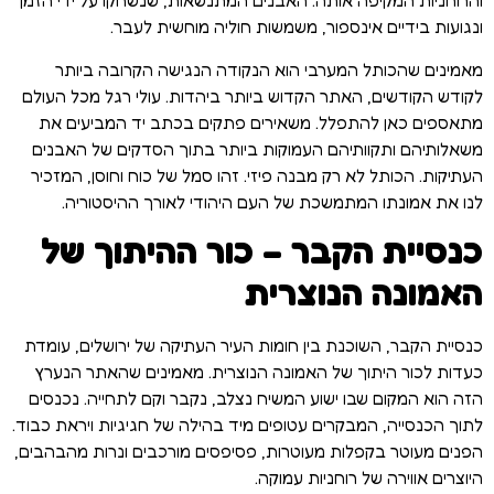
והרוחניות המקיפה אותה. האבנים המתנשאות, שנשחקו על ידי הזמן
ונגועות בידיים אינספור, משמשות חוליה מוחשית לעבר.
מאמינים שהכותל המערבי הוא הנקודה הנגישה הקרובה ביותר
לקודש הקודשים, האתר הקדוש ביותר ביהדות. עולי רגל מכל העולם
מתאספים כאן להתפלל. משאירים פתקים בכתב יד המביעים את
משאלותיהם ותקוותיהם העמוקות ביותר בתוך הסדקים של האבנים
העתיקות. הכותל לא רק מבנה פיזי. זהו סמל של כוח וחוסן, המזכיר
לנו את אמונתו המתמשכת של העם היהודי לאורך ההיסטוריה.
כנסיית הקבר – כור ההיתוך של
האמונה הנוצרית
כנסיית הקבר, השוכנת בין חומות העיר העתיקה של ירושלים, עומדת
כעדות לכור היתוך של האמונה הנוצרית. מאמינים שהאתר הנערץ
הזה הוא המקום שבו ישוע המשיח נצלב, נקבר וקם לתחייה. נכנסים
לתוך הכנסייה, המבקרים עטופים מיד בהילה של חגיגיות ויראת כבוד.
הפנים מעוטר בקפלות מעוטרות, פסיפסים מורכבים ונרות מהבהבים,
היוצרים אווירה של רוחניות עמוקה.