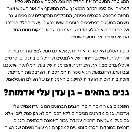
המעוטרת המעטרת את החלק החיצוני. הכיפה עצמה היא פלא
למראה. עם כיסוי הזהב המנצנץ שלה המשקף את אור השמש ויוצר
מראה מהפנט. נכנסים פנימה, המבקרים מתקבלים עם פנים עוצר
נשימה המעוטר בפסיפסים תוססים ושיש צבעוני עשיר. החלק המרכזי
של המבנה הוא הסלע הקדוש. מאמינים שהוא המקום ממנו החל
הנביא מוחמד את מסעו השמימי.
כיפת הסלע היא לא רק אתר דתי, אלא גם סמל למצוינות תרבותית
ואדריכלית. השילוב הייחודי של אלמנטים אדריכליים ביזנטיים, פרסיים
ואיסלאמיים מציג את היצירתיות והמיומנות של בעלי המלאכה שתכננו
ובנו אותו. הדוגמאות הגיאומטריות המורכבות, הערבסקות העדינות
והכתובות היפות הן עדות להישגים האמנותיים של העולם האסלאמי.
גנים בהאים – גן עדן עלי אדמות?
השוכנים בעיר היפה חיפה, הגנים הבהאים הם גן עדן אמיתי עלי
אדמות. גנים מדורגים מטופחים ללא רבב. הם לא רק סמל ליופי אלא
גם בעלי משמעות רוחנית עמוקה עבור האמונה הבהאית. הגנים
זורמים במורדות הכרמל ומציעים למבקרים נוף עוצר נשימה של העיר